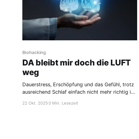
Biohacking
DA bleibt mir doch die LUFT
weg
Dauerstress, Erschöpfung und das Gefühl, trotz
ausreichend Schlaf einfach nicht mehr richtig in
die Gänge zu kommen – viele Menschen kennen
22 Okt. 2025
3 Min. Lesezeit
diesen Zustand. Unser moderner Lebensstil
fordert Körper und Nervensystem täglich
heraus. Doch was, wenn es eine Methode gäbe,
die tief in den Zellen ansetzt, um neue Energie
zu aktivieren? Die