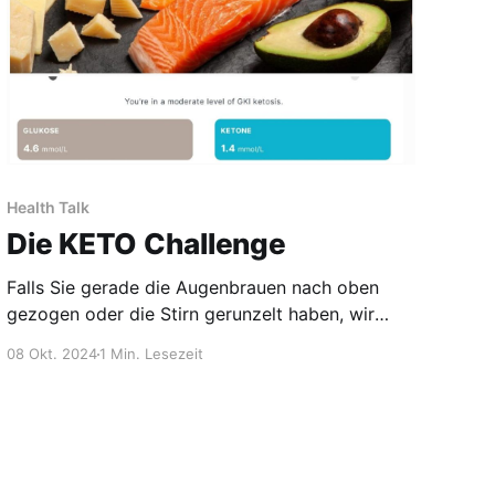
Health Talk
Die KETO Challenge
Falls Sie gerade die Augenbrauen nach oben
gezogen oder die Stirn gerunzelt haben, wir
hatten auch unseren „Moment“ als wir erstmals
08 Okt. 2024
1 Min. Lesezeit
von dieser „fettdominanten“ Ernährungsform
gehört haben. Konkret im Studium der
Funktionellen Neurologie. Nach anfänglichem
Zweifel haben wir uns im heurigen Sommer
intensiver mit dem Thema auseinandergesetzt.