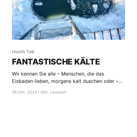
Health Talk
FANTASTISCHE KÄLTE
Wir kennen Sie alle – Menschen, die das
Eisbaden lieben, morgens kalt duschen oder –
dem neuesten Trend folgend – in die
08 Okt. 2024
1 Min. Lesezeit
Kältekammer (- 120 Grad Celsius) gehen.
Vielfach mit Kopfschütteln bedacht muss da
doch etwas dran sein an diesem „Kältewahn“.
Gleich vorweg – es geht nicht darum den Köper
stundenlang einem Eisbad auszusetzen, sondern