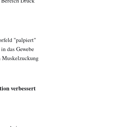
m Bereich Druck
feld "palpiert"
 in das Gewebe
en Muskelzuckung
ion verbessert