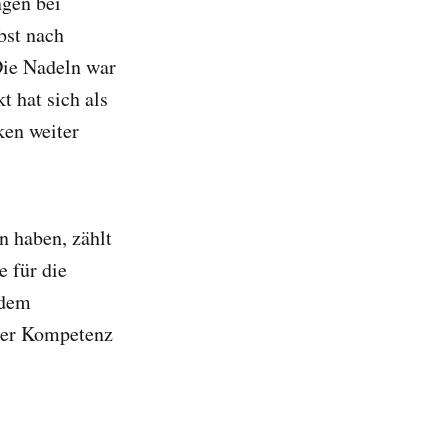
gen bei
bst nach
Die Nadeln war
t hat sich als
ken weiter
n haben, zählt
 für die
 dem
oher Kompetenz