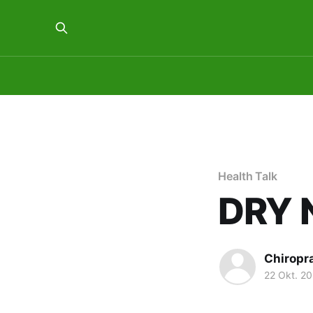
Health Talk
DRY 
Chiropr
22 Okt. 2